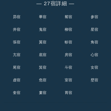
― 27宿詳細 ―
昴宿
畢宿
觜宿
参宿
井宿
鬼宿
柳宿
星宿
張宿
翼宿
軫宿
角宿
亢宿
底宿
房宿
心宿
尾宿
箕宿
斗宿
女宿
虚宿
危宿
室宿
壁宿
奎宿
婁宿
胃宿