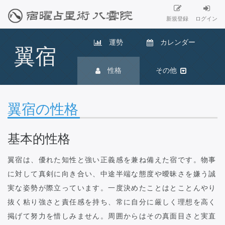
新規登録
ログイン
運勢
カレンダー
翼宿
性格
その他
翼宿の性格
基本的性格
翼宿は、優れた知性と強い正義感を兼ね備えた宿です。物事
に対して真剣に向き合い、中途半端な態度や曖昧さを嫌う誠
実な姿勢が際立っています。一度決めたことはとことんやり
抜く粘り強さと責任感を持ち、常に自分に厳しく理想を高く
掲げて努力を惜しみません。周囲からはその真面目さと実直