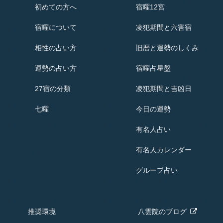
初めての方へ
宿曜12宮
宿曜
について
凌犯期間と六害宿
相性の占い方
旧暦と運勢のしくみ
運勢の占い方
宿曜占星盤
27宿の分類
凌犯期間と吉凶日
七曜
今日の運勢
有名人占い
有名人
カレンダー
グループ占い
推奨環境
八雲院の
ブログ