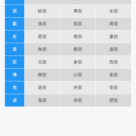
栄
軫宿
畢宿
女宿
親
張宿
箕宿
胃宿
友
星宿
尾宿
婁宿
衰
角宿
觜宿
虚宿
安
亢宿
参宿
危宿
壊
柳宿
心宿
奎宿
危
底宿
井宿
室宿
成
鬼宿
房宿
壁宿