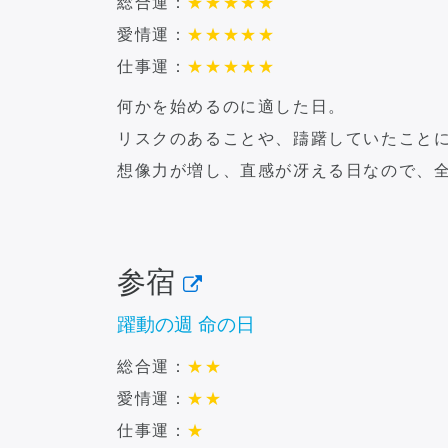
総合運：
★
★
★
★
★
愛情運：
★
★
★
★
★
仕事運：
★
★
★
★
★
何かを始めるのに適した日。
リスクのあることや、躊躇していたこと
想像力が増し、直感が冴える日なので、
参宿
躍動の週 命の日
総合運：
★
★
愛情運：
★
★
仕事運：
★