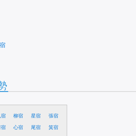
宿
運勢
鬼宿
柳宿
星宿
張宿
房宿
心宿
尾宿
箕宿