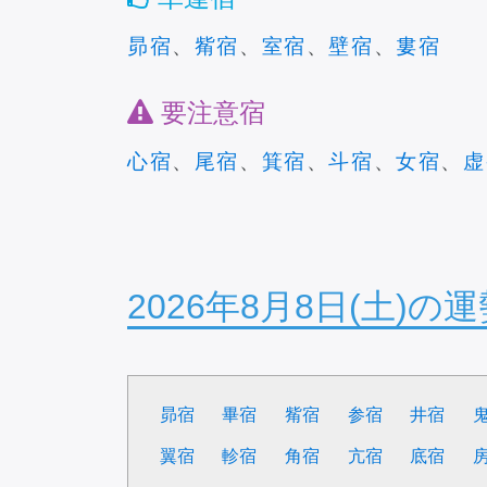
昴宿
、
觜宿
、
室宿
、
壁宿
、
婁宿
要注意宿
心宿
、
尾宿
、
箕宿
、
斗宿
、
女宿
、
虚
2026年8月8日(土)の
昴宿
畢宿
觜宿
参宿
井宿
翼宿
軫宿
角宿
亢宿
底宿