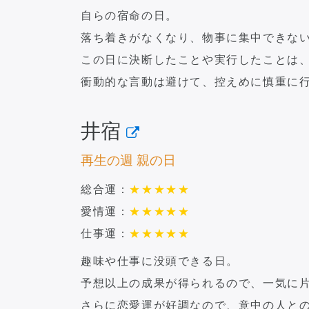
自らの宿命の日。
落ち着きがなくなり、物事に集中できな
この日に決断したことや実行したことは
衝動的な言動は避けて、控えめに慎重に
井宿
再生の週 親の日
総合運：
★
★
★
★
★
愛情運：
★
★
★
★
★
仕事運：
★
★
★
★
★
趣味や仕事に没頭できる日。
予想以上の成果が得られるので、一気に
さらに恋愛運が好調なので、意中の人と