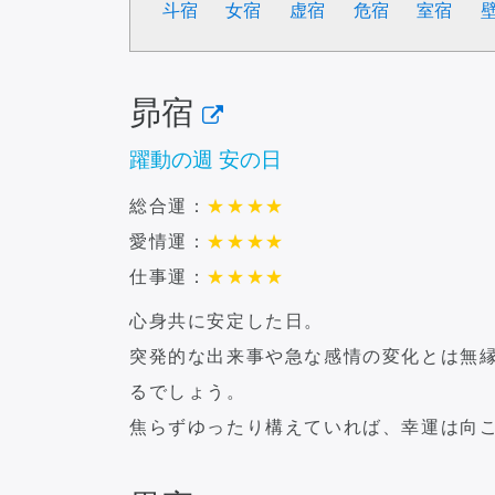
斗宿
女宿
虚宿
危宿
室宿
昴宿
躍動の週 安の日
総合運：
★
★
★
★
愛情運：
★
★
★
★
仕事運：
★
★
★
★
心身共に安定した日。
突発的な出来事や急な感情の変化とは無
るでしょう。
焦らずゆったり構えていれば、幸運は向