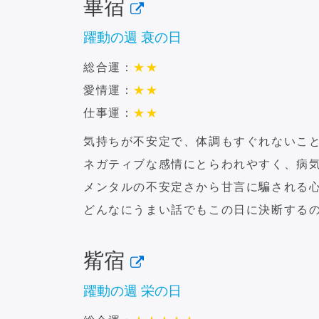
畢宿
躍動の週 衰の日
総合運：
★
★
愛情運：
★
★
仕事運：
★
★
気持ちが不安定で、体調もすぐれないこ
ネガティブな感情にとらわれやすく、病
メンタルの不安定さから甘言に騙される
どんなにうまい話でもこの日に決断する
觜宿
躍動の週 栄の日