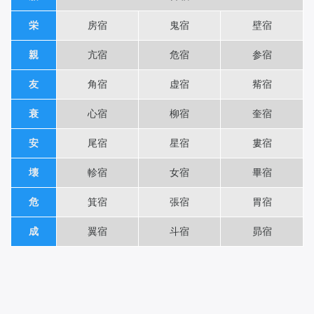
栄
房宿
鬼宿
壁宿
親
亢宿
危宿
参宿
友
角宿
虚宿
觜宿
衰
心宿
柳宿
奎宿
安
尾宿
星宿
婁宿
壊
軫宿
女宿
畢宿
危
箕宿
張宿
胃宿
成
翼宿
斗宿
昴宿