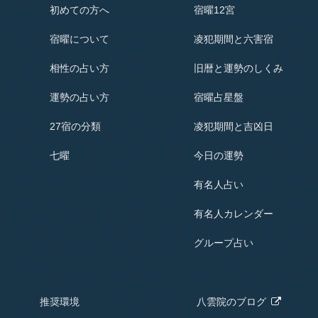
初めての方へ
宿曜12宮
宿曜
について
凌犯期間と六害宿
相性の占い方
旧暦と運勢のしくみ
運勢の占い方
宿曜占星盤
27宿の分類
凌犯期間と吉凶日
七曜
今日の運勢
有名人占い
有名人
カレンダー
グループ占い
推奨環境
八雲院の
ブログ