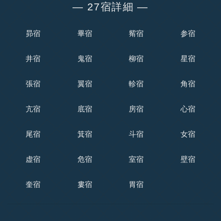
― 27宿詳細 ―
昴宿
畢宿
觜宿
参宿
井宿
鬼宿
柳宿
星宿
張宿
翼宿
軫宿
角宿
亢宿
底宿
房宿
心宿
尾宿
箕宿
斗宿
女宿
虚宿
危宿
室宿
壁宿
奎宿
婁宿
胃宿