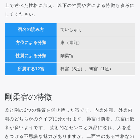
上で述べた性格に加え、以下の性質や宮による特徴も参考に
してください。
宿名の読み方
ていしゅく
方位による分類
東（青龍）
性質による分類
剛柔宿
所属する12宮
秤宮（3足）、蝎宮（1足）
剛柔宿の特徴
柔と剛の2つの性質を併せ持った宿です。内柔外剛、外柔内
剛のどちらかのタイプに分かれます。昴宿は前者、底宿は後
者が多いようです。 芸術的なセンスと気品に溢れ、人を惹
きつける不思議な魅力がありますが、二面性のある性格なの