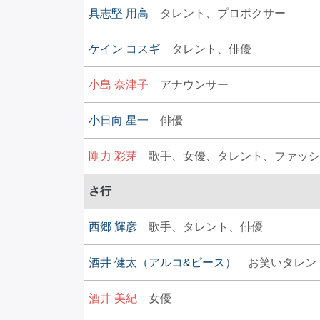
具志堅 用高
タレント、
プロボクサー
ケイン コスギ
タレント、
俳優
小島 奈津子
アナウンサー
小日向 星一
俳優
剛力 彩芽
歌手、
女優、
タレント、
ファッシ
さ行
西郷 輝彦
歌手、
タレント、
俳優
酒井 健太（アルコ&ピース）
お笑いタレン
酒井 美紀
女優