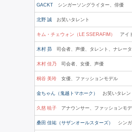
GACKT
シンガーソングライター、
俳優
北野 誠
お笑いタレント
キム・チェウォン（LE SSERAFIM）
アイ
木村 昴
司会者、
声優、
タレント、
ナレータ
木村 佳乃
司会者、
女優、
声優
桐谷 美玲
女優、
ファッションモデル
金ちゃん（鬼越トマホーク）
お笑いタレン
久慈 暁子
アナウンサー、
ファッションモデ
桑田 佳祐（サザンオールスターズ）
シンガ