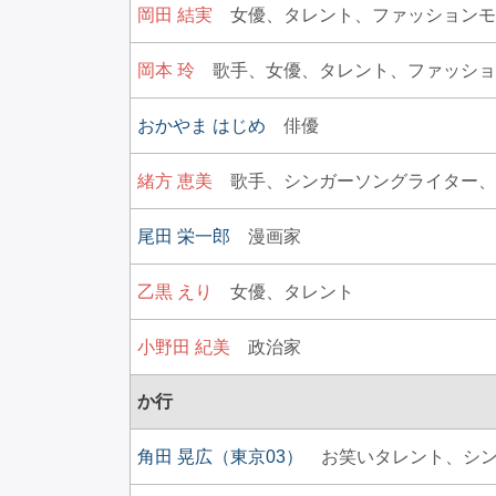
岡田 結実
女優、
タレント、
ファッションモ
岡本 玲
歌手、
女優、
タレント、
ファッショ
おかやま はじめ
俳優
緒方 恵美
歌手、
シンガーソングライター、
尾田 栄一郎
漫画家
乙黒 えり
女優、
タレント
小野田 紀美
政治家
か行
角田 晃広（東京03）
お笑いタレント、
シ