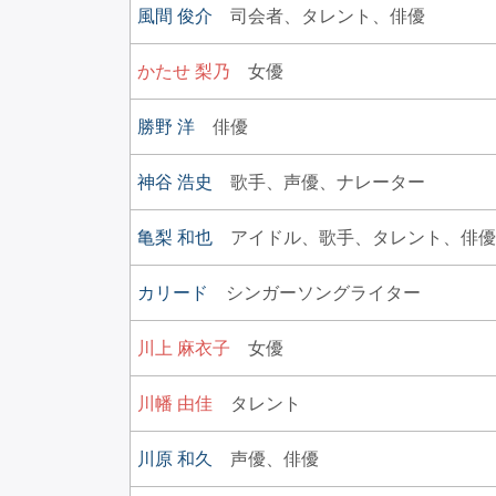
風間 俊介
司会者、
タレント、
俳優
かたせ 梨乃
女優
勝野 洋
俳優
神谷 浩史
歌手、
声優、
ナレーター
亀梨 和也
アイドル、
歌手、
タレント、
俳優
カリード
シンガーソングライター
川上 麻衣子
女優
川幡 由佳
タレント
川原 和久
声優、
俳優