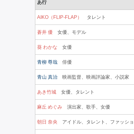
あ行
AIKO（FLIP-FLAP）
タレント
蒼井 優
女優、
モデル
葵 わかな
女優
青柳 尊哉
俳優
青山 真治
映画監督、
映画評論家、
小説家
あき竹城
女優、
タレント
麻丘 めぐみ
演出家、
歌手、
女優
朝日 奈央
アイドル、
タレント、
ファッショ