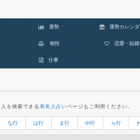
運勢
運勢
カレンダ
相性
恋愛・結婚
仕事
名人を検索できる
有名人占い
ページもご利用ください。
な
行
は
行
ま
行
や
行
ら
行