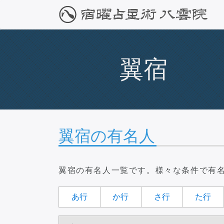
翼宿
翼宿の有名人
翼宿の有名人一覧です。様々な条件で有
あ
行
か
行
さ
行
た
行