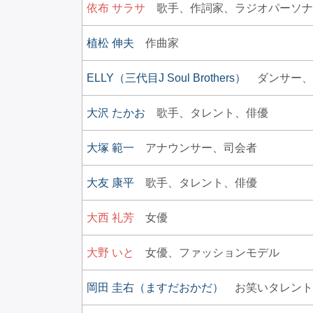
依布 サラサ
歌手、
作詞家、
ラジオパーソナ
植松 伸夫
作曲家
ELLY（三代目J Soul Brothers）
ダンサー、
大沢 たかお
歌手、
タレント、
俳優
大塚 範一
アナウンサー、
司会者
大友 康平
歌手、
タレント、
俳優
大西 礼芳
女優
大野 いと
女優、
ファッションモデル
岡田 圭右（ますだおかだ）
お笑いタレント