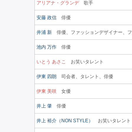
アリアナ・グランデ
歌手
安藤 政信
俳優
井浦 新
俳優、
ファッションデザイナー、
フ
池内 万作
俳優
いとう あさこ
お笑いタレント
伊東 四朗
司会者、
タレント、
俳優
伊東 美咲
女優
井上 肇
俳優
井上 裕介（NON STYLE）
お笑いタレント