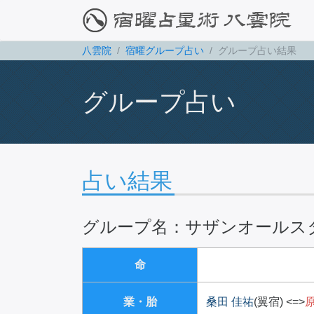
八雲院
宿曜グループ占い
グループ占い結果
グループ占い
占い結果
グループ名：サザンオールス
命
業・胎
桑田 佳祐
(翼宿)
<=>
原