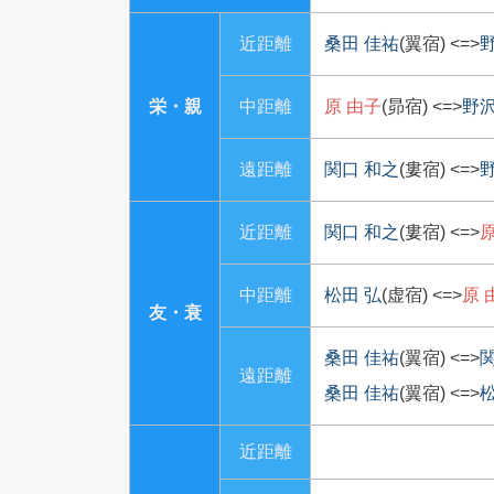
近距離
桑田 佳祐
(翼宿)
<=>
栄・親
中距離
原 由子
(昴宿)
<=>
野沢
遠距離
関口 和之
(婁宿)
<=>
近距離
関口 和之
(婁宿)
<=>
原
中距離
松田 弘
(虚宿)
<=>
原 
友・衰
桑田 佳祐
(翼宿)
<=>
遠距離
桑田 佳祐
(翼宿)
<=>
松
近距離