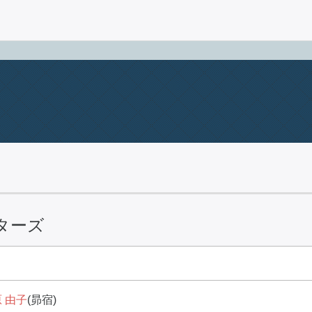
ターズ
 由子
(昴宿)