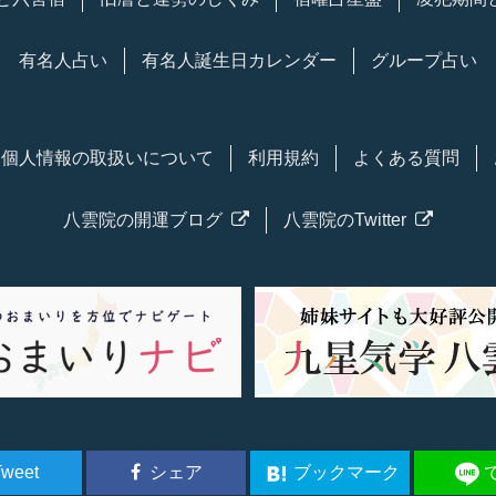
有名人占い
有名人
誕生日
カレンダー
グループ占い
個人情報の取扱い
について
利用規約
よくある質問
八雲院の
開運
ブログ
八雲院のTwitter
weet
シェア
ブックマーク