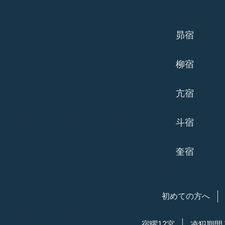
昴宿
柳宿
亢宿
斗宿
奎宿
初めての方へ
宿曜12宮
凌犯期間