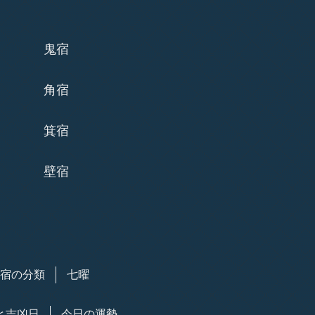
鬼宿
角宿
箕宿
壁宿
7宿の分類
七曜
と吉凶日
今日の運勢