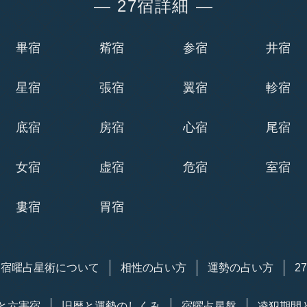
― 27宿詳細 ―
畢宿
觜宿
参宿
井宿
星宿
張宿
翼宿
軫宿
底宿
房宿
心宿
尾宿
女宿
虚宿
危宿
室宿
婁宿
胃宿
宿曜
占星術
について
相性の占い方
運勢の占い方
2
と六害宿
旧暦と運勢のしくみ
宿曜占星盤
凌犯期間