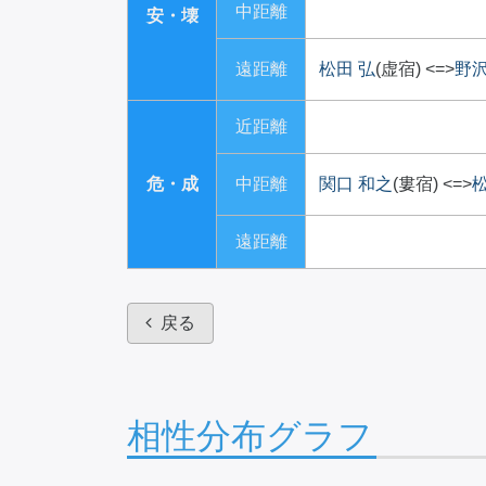
中距離
安・壊
遠距離
松田 弘
(虚宿)
<=>
野沢
近距離
危・成
中距離
関口 和之
(婁宿)
<=>
松
遠距離
戻る
相性分布グラフ