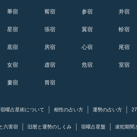
畢宿
觜宿
参宿
井宿
星宿
張宿
翼宿
軫宿
底宿
房宿
心宿
尾宿
女宿
虚宿
危宿
室宿
婁宿
胃宿
宿曜
占星術
について
相性の占い方
運勢の占い方
2
と六害宿
旧暦と運勢のしくみ
宿曜占星盤
凌犯期間