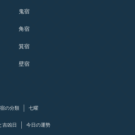
鬼宿
角宿
箕宿
壁宿
7宿の分類
七曜
と吉凶日
今日の運勢