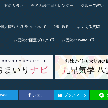
有名人占い
有名人
誕生日
カレンダー
グループ占い
個人情報の取扱い
について
利用規約
よくある質問
八雲院の
開運
ブログ
八雲院のTwitter
weet
シェア
ブックマーク