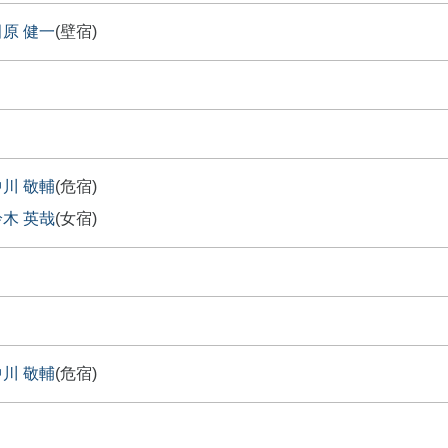
田原 健一
(壁宿)
中川 敬輔
(危宿)
鈴木 英哉
(女宿)
中川 敬輔
(危宿)