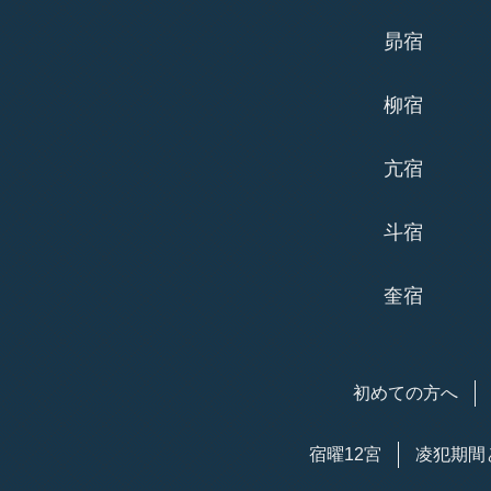
昴宿
柳宿
亢宿
斗宿
奎宿
初めての方へ
宿曜12宮
凌犯期間