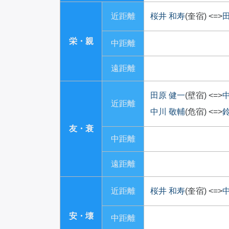
近距離
桜井 和寿
(奎宿)
<=>
栄・親
中距離
遠距離
田原 健一
(壁宿)
<=>
近距離
中川 敬輔
(危宿)
<=>
友・衰
中距離
遠距離
近距離
桜井 和寿
(奎宿)
<=>
安・壊
中距離