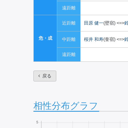
遠距離
近距離
田原 健一
(壁宿)
<=>
危・成
中距離
桜井 和寿
(奎宿)
<=>
遠距離
戻る
相性分布グラフ