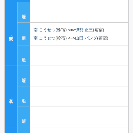
南 こうせつ
(軫宿)
<=>
伊勢 正三
(觜宿)
南 こうせつ
(軫宿)
<=>
山田 パンダ
(觜宿)