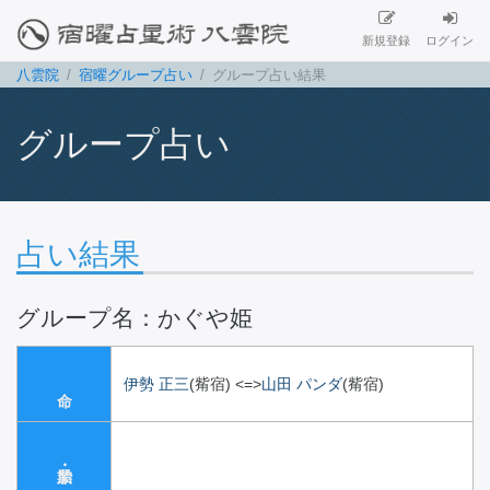
新規登録
ログイン
八雲院
宿曜グループ占い
グループ占い結果
グループ占い
占い結果
グループ名：かぐや姫
伊勢 正三
(觜宿)
<=>
山田 パンダ
(觜宿)