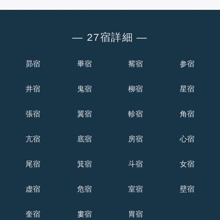
― 27宿詳細 ―
昴宿
畢宿
觜宿
参宿
井宿
鬼宿
柳宿
星宿
張宿
翼宿
軫宿
角宿
亢宿
底宿
房宿
心宿
尾宿
箕宿
斗宿
女宿
虚宿
危宿
室宿
壁宿
奎宿
婁宿
胃宿