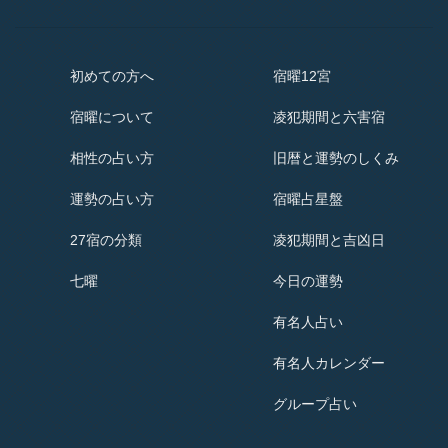
初めての方へ
宿曜12宮
宿曜
について
凌犯期間と六害宿
相性の占い方
旧暦と運勢のしくみ
運勢の占い方
宿曜占星盤
27宿の分類
凌犯期間と吉凶日
七曜
今日の運勢
有名人占い
有名人
カレンダー
グループ占い