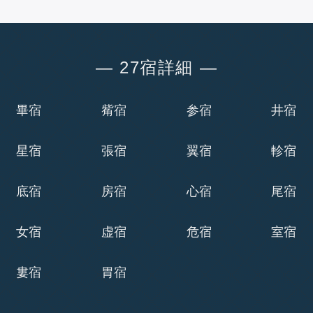
― 27宿詳細 ―
畢宿
觜宿
参宿
井宿
星宿
張宿
翼宿
軫宿
底宿
房宿
心宿
尾宿
女宿
虚宿
危宿
室宿
婁宿
胃宿