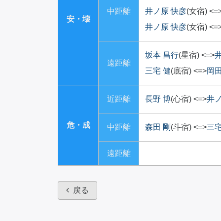
中距離
井ノ原 快彦
(女宿)
<=
安・壊
井ノ原 快彦
(女宿)
<=
坂本 昌行
(星宿)
<=>
遠距離
三宅 健
(底宿)
<=>
岡田
近距離
長野 博
(心宿)
<=>
井ノ
危・成
中距離
森田 剛
(斗宿)
<=>
三宅
遠距離
戻る