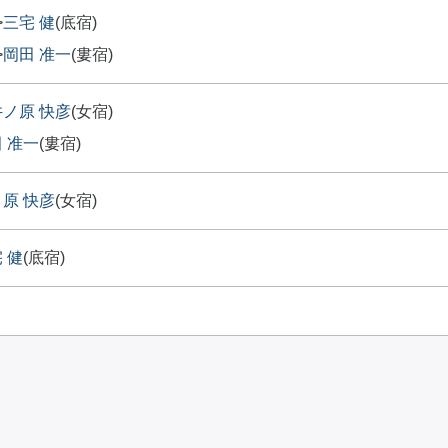
>
三宅 健
(底宿)
>
岡田 准一
(婁宿)
井ノ原 快彦
(女宿)
 准一
(婁宿)
原 快彦
(女宿)
 健
(底宿)