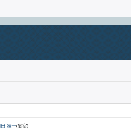
岡田 准一
(婁宿)