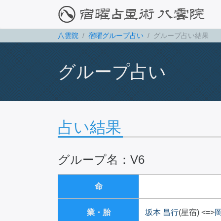
八雲院
宿曜グループ占い
グループ占い結果
グループ占い
占い結果
グループ名：V6
命
業・胎
坂本 昌行
(星宿)
<=>