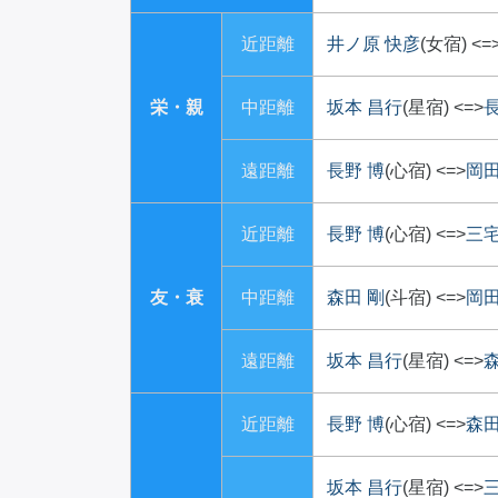
近距離
井ノ原 快彦
(女宿)
<=
栄・親
中距離
坂本 昌行
(星宿)
<=>
長
遠距離
長野 博
(心宿)
<=>
岡田
近距離
長野 博
(心宿)
<=>
三宅
友・衰
中距離
森田 剛
(斗宿)
<=>
岡田
遠距離
坂本 昌行
(星宿)
<=>
森
近距離
長野 博
(心宿)
<=>
森田
坂本 昌行
(星宿)
<=>
三