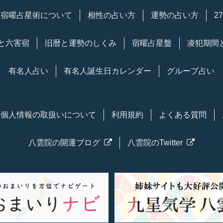
宿曜
占星術
について
相性の占い方
運勢の占い方
2
と六害宿
旧暦と運勢のしくみ
宿曜占星盤
凌犯期間
有名人占い
有名人
誕生日
カレンダー
グループ占い
個人情報の取扱い
について
利用規約
よくある質問
八雲院の
開運
ブログ
八雲院のTwitter