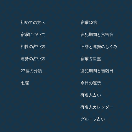
初めての方へ
宿曜12宮
宿曜
について
凌犯期間と六害宿
相性の占い方
旧暦と運勢のしくみ
運勢の占い方
宿曜占星盤
27宿の分類
凌犯期間と吉凶日
七曜
今日の運勢
有名人占い
有名人
カレンダー
グループ占い