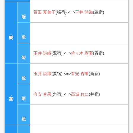
百田 夏菜子
(張宿)
<=>
玉井 詩織
(翼宿)
玉井 詩織
(翼宿)
<=>
佐々木 彩夏
(胃宿)
玉井 詩織
(翼宿)
<=>
有安 杏果
(角宿)
有安 杏果
(角宿)
<=>
高城 れに
(井宿)