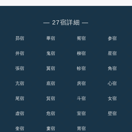
― 27宿詳細 ―
昴宿
畢宿
觜宿
参宿
井宿
鬼宿
柳宿
星宿
張宿
翼宿
軫宿
角宿
亢宿
底宿
房宿
心宿
尾宿
箕宿
斗宿
女宿
虚宿
危宿
室宿
壁宿
奎宿
婁宿
胃宿