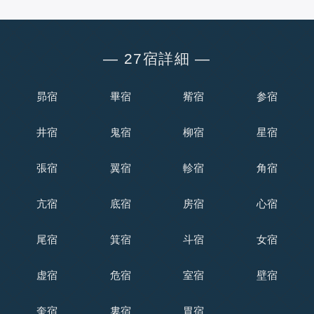
― 27宿詳細 ―
昴宿
畢宿
觜宿
参宿
井宿
鬼宿
柳宿
星宿
張宿
翼宿
軫宿
角宿
亢宿
底宿
房宿
心宿
尾宿
箕宿
斗宿
女宿
虚宿
危宿
室宿
壁宿
奎宿
婁宿
胃宿