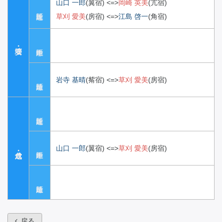
山口 一郎
(翼宿)
<=>
岡崎 英美
(亢宿)
草刈 愛美
(房宿)
<=>
江島 啓一
(角宿)
岩寺 基晴
(觜宿)
<=>
草刈 愛美
(房宿)
山口 一郎
(翼宿)
<=>
草刈 愛美
(房宿)
戻る