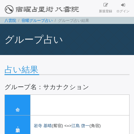
新規登録
ログイン
八雲院
宿曜グループ占い
グループ占い結果
グループ占い
占い結果
グループ名：サカナクション
岩寺 基晴
(觜宿)
<=>
江島 啓一
(角宿)