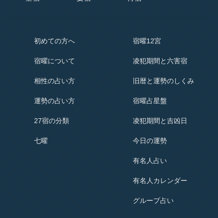
初めての方へ
宿曜12宮
宿曜
について
凌犯期間と六害宿
相性の占い方
旧暦と運勢のしくみ
運勢の占い方
宿曜占星盤
27宿の分類
凌犯期間と吉凶日
七曜
今日の運勢
有名人占い
有名人
カレンダー
グループ占い