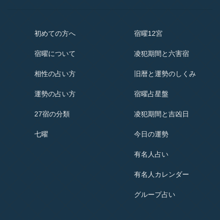
初めての方へ
宿曜12宮
宿曜
について
凌犯期間と六害宿
相性の占い方
旧暦と運勢のしくみ
運勢の占い方
宿曜占星盤
27宿の分類
凌犯期間と吉凶日
七曜
今日の運勢
有名人占い
有名人
カレンダー
グループ占い