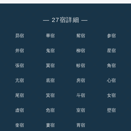
― 27宿詳細 ―
昴宿
畢宿
觜宿
参宿
井宿
鬼宿
柳宿
星宿
張宿
翼宿
軫宿
角宿
亢宿
底宿
房宿
心宿
尾宿
箕宿
斗宿
女宿
虚宿
危宿
室宿
壁宿
奎宿
婁宿
胃宿