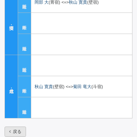
岡部 大
(胃宿)
<=>
秋山 寛貴
(壁宿)
秋山 寛貴
(壁宿)
<=>
菊田 竜大
(斗宿)
戻る