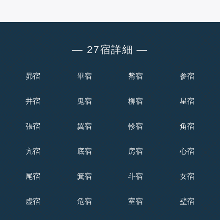
― 27宿詳細 ―
昴宿
畢宿
觜宿
参宿
井宿
鬼宿
柳宿
星宿
張宿
翼宿
軫宿
角宿
亢宿
底宿
房宿
心宿
尾宿
箕宿
斗宿
女宿
虚宿
危宿
室宿
壁宿