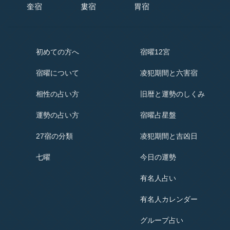
奎宿
婁宿
胃宿
初めての方へ
宿曜12宮
宿曜
について
凌犯期間と六害宿
相性の占い方
旧暦と運勢のしくみ
運勢の占い方
宿曜占星盤
27宿の分類
凌犯期間と吉凶日
七曜
今日の運勢
有名人占い
有名人
カレンダー
グループ占い