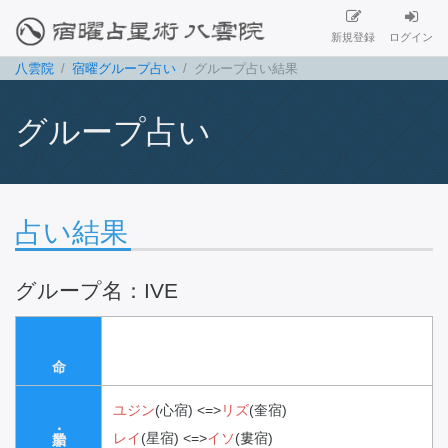
新規登録
ログイン
八雲院
宿曜グループ占い
グループ占い結果
グループ占い
占い結果
グループ名：IVE
ユジン
(心宿)
<=>
リズ
(奎宿)
レイ
(星宿)
<=>
イソ
(婁宿)