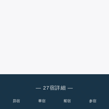
― 27宿詳細 ―
昴宿
畢宿
觜宿
参宿