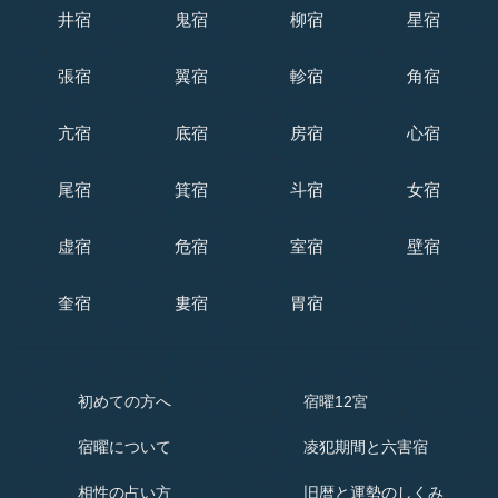
井宿
鬼宿
柳宿
星宿
張宿
翼宿
軫宿
角宿
亢宿
底宿
房宿
心宿
尾宿
箕宿
斗宿
女宿
虚宿
危宿
室宿
壁宿
奎宿
婁宿
胃宿
初めての方へ
宿曜12宮
宿曜
について
凌犯期間と六害宿
相性の占い方
旧暦と運勢のしくみ