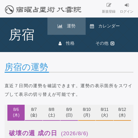
新規登録
ログイン
運勢
カレンダー
房宿
性格
その他
房宿の運勢
直近７日間の運勢を確認できます。
運勢の表示箇所をスワイ
プ
して表示の切り替えが可能です。
8/6
8/7
8/8
8/9
8/10
8/11
8/12
(木)
(金)
(土)
(日)
(月)
(火)
(水)
破壊の週 成の日
(2026/8/6)