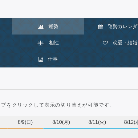
運勢
運勢
カレンダ
相性
恋愛・結婚
仕事
タブをクリック
して表示の切り替えが可能です。
8/9
(日)
8/10
(月)
8/11
(火)
8/12
(