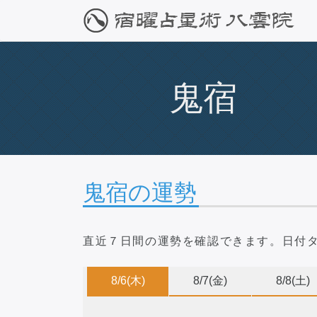
鬼宿
鬼宿の運勢
直近７日間の運勢を確認できます。
日付
8/6
(木)
8/7
(金)
8/8
(土)