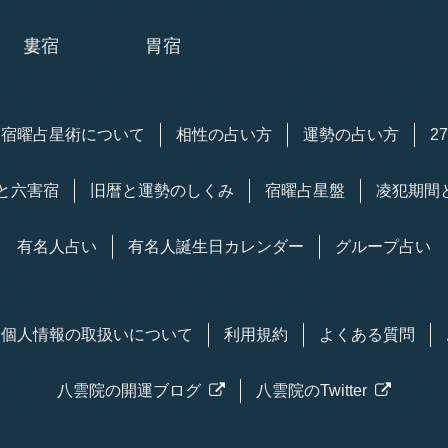
婁宿
胃宿
宿曜
占星術
について
相性の占い方
運勢の占い方
2
と六害宿
旧暦と運勢のしくみ
宿曜占星盤
凌犯期間
有名人占い
有名人
誕生日
カレンダー
グループ占い
個人情報の取扱い
について
利用規約
よくある質問
八雲院の
開運
ブログ
八雲院のTwitter