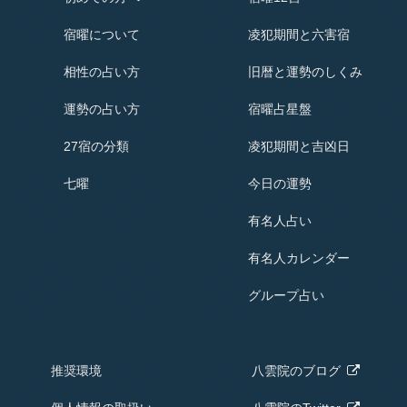
宿曜
について
凌犯期間と六害宿
相性の占い方
旧暦と運勢のしくみ
運勢の占い方
宿曜占星盤
27宿の分類
凌犯期間と吉凶日
七曜
今日の運勢
有名人占い
有名人
カレンダー
グループ占い
推奨環境
八雲院の
ブログ