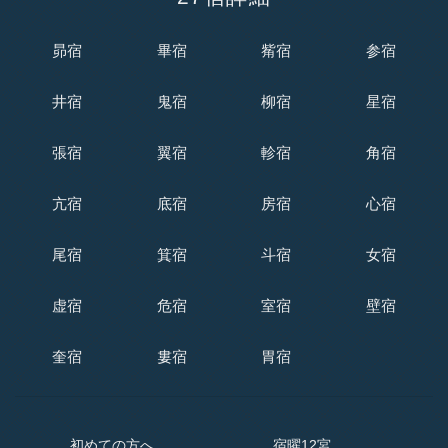
昴宿
畢宿
觜宿
参宿
井宿
鬼宿
柳宿
星宿
張宿
翼宿
軫宿
角宿
亢宿
底宿
房宿
心宿
尾宿
箕宿
斗宿
女宿
虚宿
危宿
室宿
壁宿
奎宿
婁宿
胃宿
初めての方へ
宿曜12宮