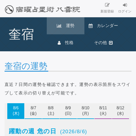
新規登録
ログイン
運勢
カレンダー
奎宿
性格
その他
奎宿の運勢
直近７日間の運勢を確認できます。
運勢の表示箇所をスワイ
プ
して表示の切り替えが可能です。
8/6
8/7
8/8
8/9
8/10
8/11
8/12
(木)
(金)
(土)
(日)
(月)
(火)
(水)
躍動の週 危の日
(2026/8/6)