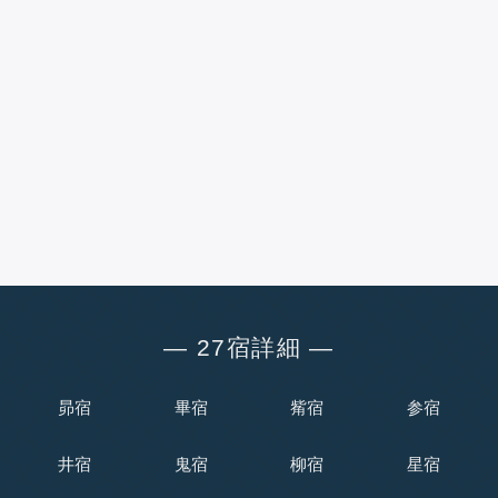
― 27宿詳細 ―
昴宿
畢宿
觜宿
参宿
井宿
鬼宿
柳宿
星宿