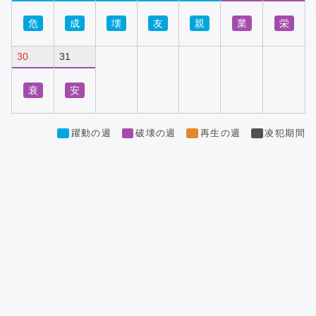
危
成
壊
友
親
業
栄
30
31
衰
安
躍動の週
破壊の週
再生の週
凌犯期間