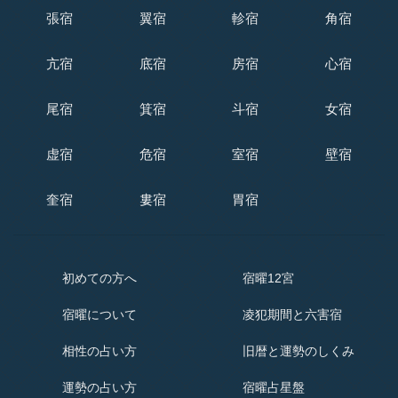
張宿
翼宿
軫宿
角宿
亢宿
底宿
房宿
心宿
尾宿
箕宿
斗宿
女宿
虚宿
危宿
室宿
壁宿
奎宿
婁宿
胃宿
初めての方へ
宿曜12宮
宿曜
について
凌犯期間と六害宿
相性の占い方
旧暦と運勢のしくみ
運勢の占い方
宿曜占星盤