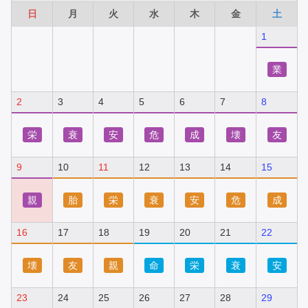
日
月
火
水
木
金
土
1
業
2
3
4
5
6
7
8
栄
衰
安
危
成
壊
友
9
10
11
12
13
14
15
親
胎
栄
衰
安
危
成
16
17
18
19
20
21
22
壊
友
親
命
栄
衰
安
23
24
25
26
27
28
29