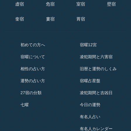
虚宿
危宿
室宿
壁宿
奎宿
婁宿
胃宿
初めての方へ
宿曜12宮
宿曜
について
凌犯期間と六害宿
相性の占い方
旧暦と運勢のしくみ
運勢の占い方
宿曜占星盤
27宿の分類
凌犯期間と吉凶日
七曜
今日の運勢
有名人占い
有名人
カレンダー