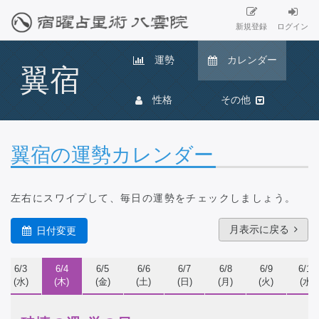
新規登録
ログイン
運勢
カレンダー
翼宿
性格
その他
翼宿の運勢カレンダー
左右にスワイプ
して、毎日の運勢をチェックしましょう。
月表示に戻る
日付変更
6/3
6/4
6/5
6/6
6/7
6/8
6/9
6/10
(水)
(木)
(金)
(土)
(日)
(月)
(火)
(水)