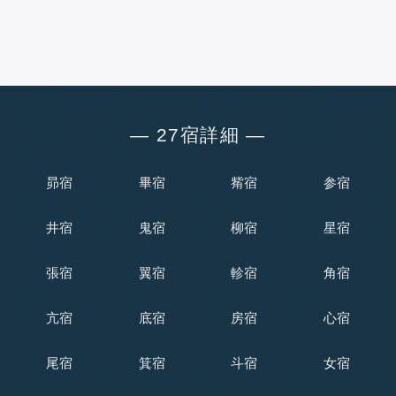
― 27宿詳細 ―
昴宿
畢宿
觜宿
参宿
井宿
鬼宿
柳宿
星宿
張宿
翼宿
軫宿
角宿
亢宿
底宿
房宿
心宿
尾宿
箕宿
斗宿
女宿