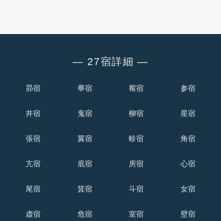
― 27宿詳細 ―
昴宿
畢宿
觜宿
参宿
井宿
鬼宿
柳宿
星宿
張宿
翼宿
軫宿
角宿
亢宿
底宿
房宿
心宿
尾宿
箕宿
斗宿
女宿
虚宿
危宿
室宿
壁宿