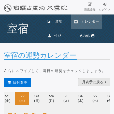
新規登録
ログイン
運勢
カレンダー
室宿
性格
その他
室宿の運勢カレンダー
左右にスワイプ
して、毎日の運勢をチェックしましょう。
月表示に戻る
日付変更
5/1
5/2
5/3
5/4
5/5
5/6
5/7
5/8
(金)
(土)
(日)
(月)
(火)
(水)
(木)
(金)