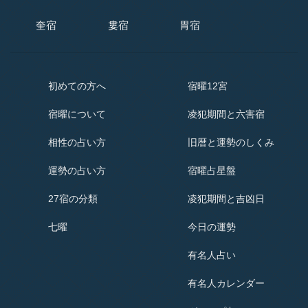
奎宿
婁宿
胃宿
初めての方へ
宿曜12宮
宿曜
について
凌犯期間と六害宿
相性の占い方
旧暦と運勢のしくみ
運勢の占い方
宿曜占星盤
27宿の分類
凌犯期間と吉凶日
七曜
今日の運勢
有名人占い
有名人
カレンダー