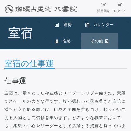
新規登録
ログイン
運勢
カレンダー
室宿
性格
その他
室宿の仕事運
仕事運
室宿は、堂々とした存在感とリーダーシップを備えた、豪胆
でスケールの大きな星です。腹が据わった落ち着きと自信に
満ちた立ち振る舞いは、自然と周囲を惹きつけ、頼りがいの
ある人物として信頼を集めます。どのような職業において
も、組織の中心やリーダーとして活躍する資質を持っていま