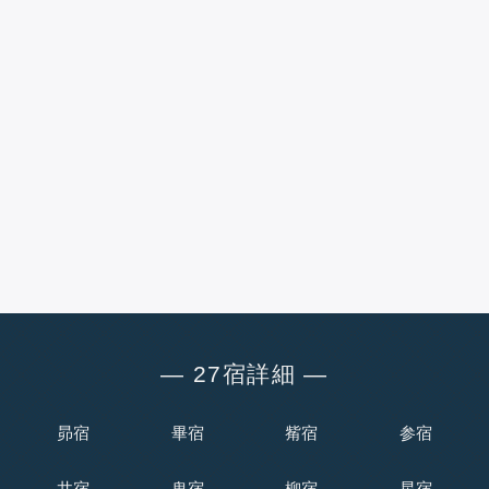
― 27宿詳細 ―
昴宿
畢宿
觜宿
参宿
井宿
鬼宿
柳宿
星宿