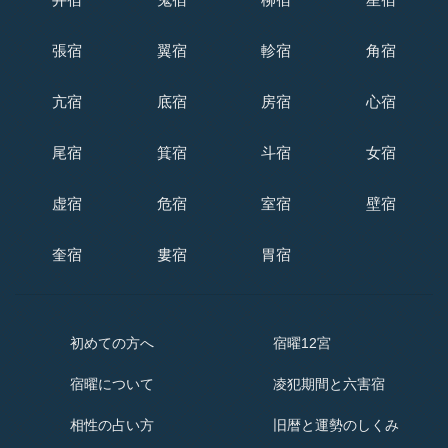
張宿
翼宿
軫宿
角宿
亢宿
底宿
房宿
心宿
尾宿
箕宿
斗宿
女宿
虚宿
危宿
室宿
壁宿
奎宿
婁宿
胃宿
初めての方へ
宿曜12宮
宿曜
について
凌犯期間と六害宿
相性の占い方
旧暦と運勢のしくみ