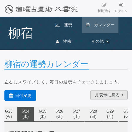
新規登録
ログイン
運勢
カレンダー
柳宿
性格
その他
柳宿の運勢カレンダー
左右にスワイプ
して、毎日の運勢をチェックしましょう。
月表示に戻る
日付変更
6/23
6/24
6/25
6/26
6/27
6/28
6/29
6/30
(火)
(水)
(木)
(金)
(土)
(日)
(月)
(火)