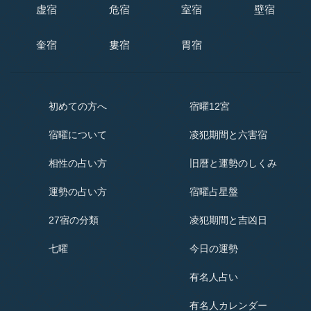
虚宿
危宿
室宿
壁宿
奎宿
婁宿
胃宿
初めての方へ
宿曜12宮
宿曜
について
凌犯期間と六害宿
相性の占い方
旧暦と運勢のしくみ
運勢の占い方
宿曜占星盤
27宿の分類
凌犯期間と吉凶日
七曜
今日の運勢
有名人占い
有名人
カレンダー