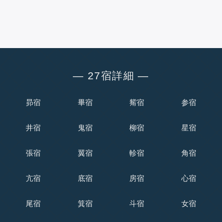
― 27宿詳細 ―
昴宿
畢宿
觜宿
参宿
井宿
鬼宿
柳宿
星宿
張宿
翼宿
軫宿
角宿
亢宿
底宿
房宿
心宿
尾宿
箕宿
斗宿
女宿