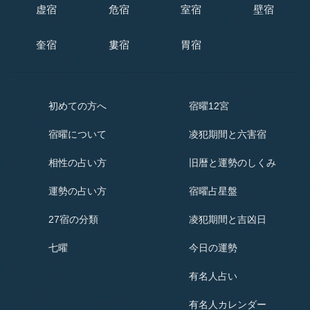
虚宿
危宿
室宿
壁宿
奎宿
婁宿
胃宿
初めての方へ
宿曜12宮
宿曜
について
凌犯期間と六害宿
相性の占い方
旧暦と運勢のしくみ
運勢の占い方
宿曜占星盤
27宿の分類
凌犯期間と吉凶日
七曜
今日の運勢
有名人占い
有名人
カレンダー