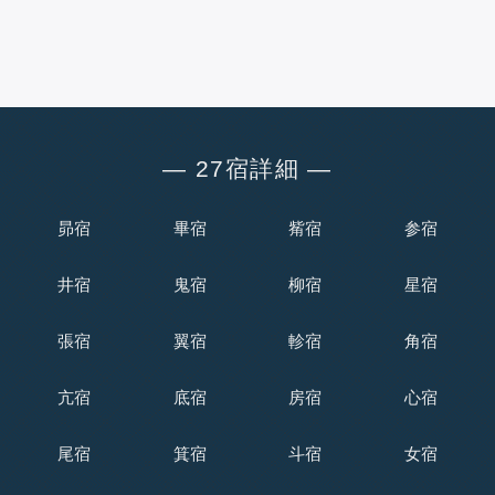
― 27宿詳細 ―
昴宿
畢宿
觜宿
参宿
井宿
鬼宿
柳宿
星宿
張宿
翼宿
軫宿
角宿
亢宿
底宿
房宿
心宿
尾宿
箕宿
斗宿
女宿