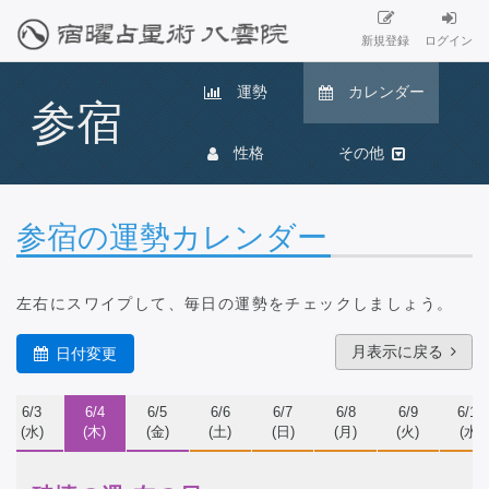
新規登録
ログイン
運勢
カレンダー
参宿
性格
その他
参宿の運勢カレンダー
左右にスワイプ
して、毎日の運勢をチェックしましょう。
月表示に戻る
日付変更
6/3
6/4
6/5
6/6
6/7
6/8
6/9
6/10
(水)
(木)
(金)
(土)
(日)
(月)
(火)
(水)