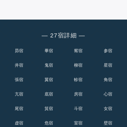
― 27宿詳細 ―
昴宿
畢宿
觜宿
参宿
井宿
鬼宿
柳宿
星宿
張宿
翼宿
軫宿
角宿
亢宿
底宿
房宿
心宿
尾宿
箕宿
斗宿
女宿
虚宿
危宿
室宿
壁宿