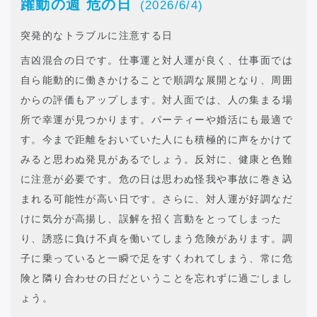
躍動の週 危の日
(2026/6/4)
突発的なトラブルに注意する日
吉凶混合の日です。仕事運と対人運が良く、仕事面では
自ら能動的に働きかけることで順調な展開となり、周囲
からの評価もアップします。対人面では、人の集まる場
所で幸運が見つかります。パーティーや婚活にも最適で
す。今まで距離をおいていた人にも積極的に声をかけて
みると思わぬ発見があるでしょう。反対に、健康と色難
に注意が必要です。危の日は思わぬ怪我や事故に巻き込
まれる可能性が高い日です。さらに、対人運が好調なだ
けに気分が高揚し、誤解を招く言動をとってしまった
り、誘惑に負け不貞を働いてしまう危険があります。調
子に乗っていると一瞬で足をすくわれてしまう、常に危
険と隣り合わせの日だということを忘れずに過ごしまし
ょう。