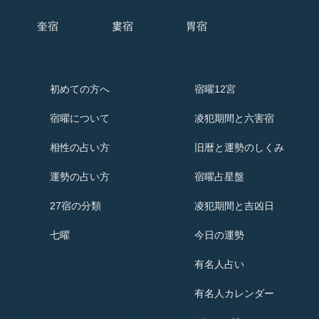
奎宿
婁宿
胃宿
初めての方へ
宿曜12宮
宿曜
について
凌犯期間と六害宿
相性の占い方
旧暦と運勢のしくみ
運勢の占い方
宿曜占星盤
27宿の分類
凌犯期間と吉凶日
七曜
今日の運勢
有名人占い
有名人
カレンダー